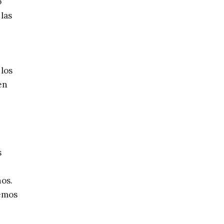
o
las
 los
en
s
nos.
remos