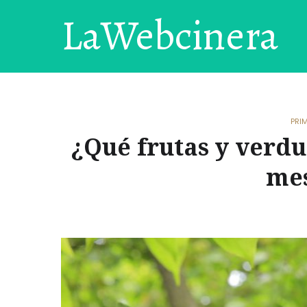
LaWebcinera
PRI
¿Qué frutas y verdu
me