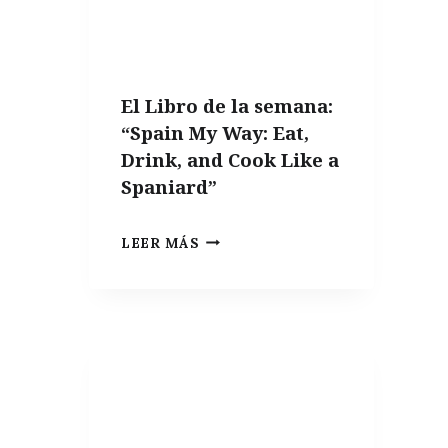
El Libro de la semana:
“Spain My Way: Eat,
Drink, and Cook Like a
Spaniard”
EL
LEER MÁS
LIBRO
DE
LA
SEMANA:
“SPAIN
MY
WAY: