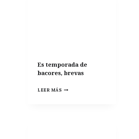
VARIEDADES
PARA
HACER
PATATAS
FRITAS
PERFECTAS
Es temporada de
bacores, brevas
ES
LEER MÁS
TEMPORADA
DE
BACORES,
BREVAS