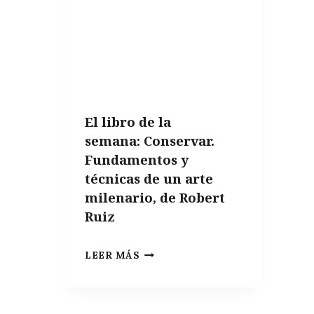
LA
COCINA
TRADICIONAL
ES
LA
CLAVE
El libro de la
PARA
semana: Conservar.
UNA
Fundamentos y
ALIMENTACIÓN
técnicas de un arte
SALUDABLE
milenario, de Robert
Ruiz
EL
LEER MÁS
LIBRO
DE
LA