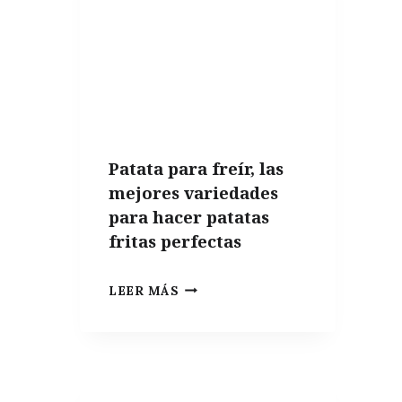
NO
PUEDEN
FALTAR
EN
UN
APARTAMENTO
Patata para freír, las
DE
mejores variedades
VERANO
para hacer patatas
fritas perfectas
PATATA
LEER MÁS
PARA
FREÍR,
LAS
MEJORES