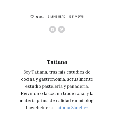
SEMANA: CONSERVAR.
FUNDAMENTOS
3 MINS READ
1981 VIEWS
0
LIKE
Y
TÉCNICAS
DE
UN
ARTE
MILENARIO,
Tatiana
DE
ROBERT
Soy Tatiana, tras mis estudios de
RUIZ
cocina y gastronomía, actualmente
estudio pastelería y panadería.
Reivindico la cocina tradicional y la
materia prima de calidad en mi blog:
Lawebcinera.
Tatiana Sánchez