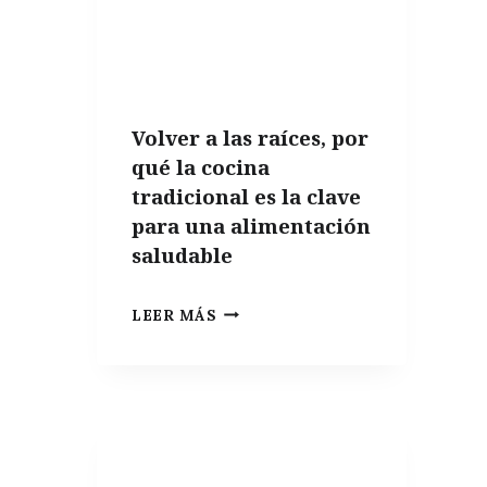
EAT,
DRINK,
AND
COOK
Volver a las raíces, por
LIKE
qué la cocina
A
tradicional es la clave
SPANIARD”
para una alimentación
saludable
VOLVER
LEER MÁS
A
LAS
RAÍCES,
POR
QUÉ