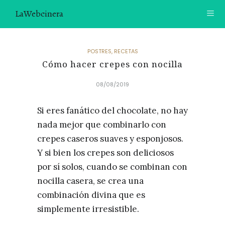
LaWebcinera
RECETAS
POSTRES
,
RECETAS
Cómo hacer crepes con nocilla
VIDEORECETAS
08/08/2019
CONTACTO
Si eres fanático del chocolate, no hay
SOBRE MÍ
nada mejor que combinarlo con
¿TE GUSTARÍA UNIRTE A NUESTRA AVENTURA GASTRON
crepes caseros suaves y esponjosos.
ÓMICA?
Y si bien los crepes son deliciosos
ÚNETE A LA NEWSLETTER
por sí solos, cuando se combinan con
RECOMENDACIONES
nocilla casera, se crea una
combinación divina que es
simplemente irresistible.