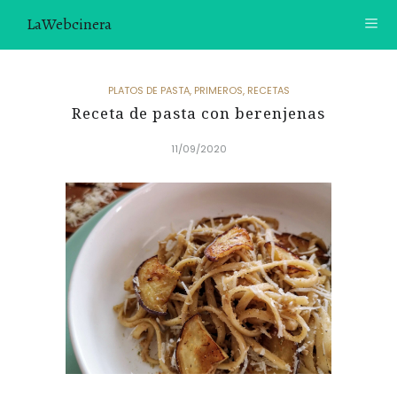
LaWebcinera
RECETAS
PLATOS DE PASTA
,
PRIMEROS
,
RECETAS
Receta de pasta con berenjenas
VIDEORECETAS
11/09/2020
CONTACTO
SOBRE MÍ
¿TE GUSTARÍA UNIRTE A NUESTRA AVENTURA GASTRON
ÓMICA?
ÚNETE A LA NEWSLETTER
RECOMENDACIONES