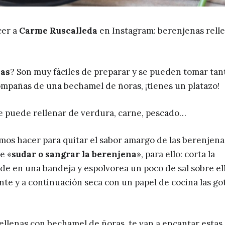
cer a
Carme Ruscalleda
en Instagram: berenjenas rell
nas
? Son muy fáciles de preparar y se pueden tomar tan
compañas de una bechamel de ñoras, ¡tienes un platazo!
se puede rellenar de verdura, carne, pescado…
os hacer para quitar el sabor amargo de las berenjena
e «
sudar o sangrar la berenjena
», para ello: corta la
nde en una bandeja y espolvorea un poco de sal sobre ell
e y a continuación seca con un papel de cocina las got
rellenas con bechamel de ñoras, te van a encantar estas