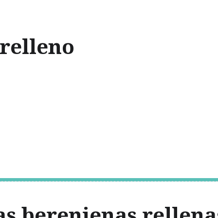
 relleno
as berenjenas rellena