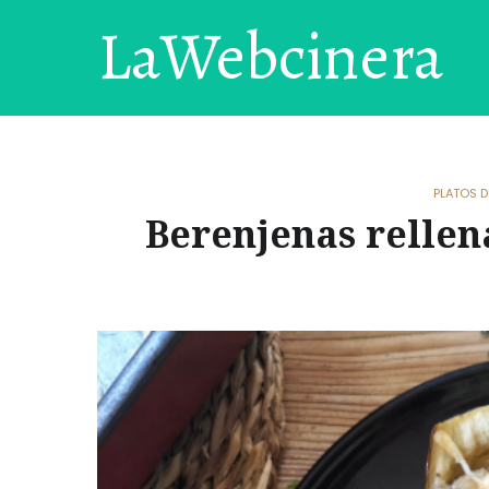
LaWebcinera
PLATOS D
Berenjenas rellen