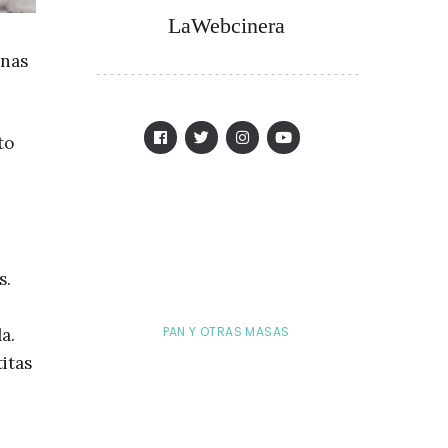
LaWebcinera
enas
to
s.
PAN Y OTRAS MASAS
a.
itas