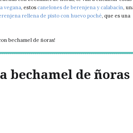
a vegana
, estos
canelones de berenjena y calabacín
, un
erenjena rellena de pisto con huevo poché
, que es una
 con bechamel de ñoras!
la bechamel de ñoras