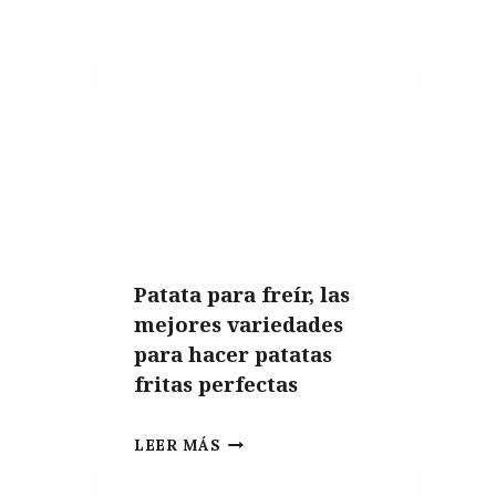
10
COSAS
QUE
NO
PUEDEN
FALTAR
EN
UN
APARTAMENTO
Patata para freír, las
DE
mejores variedades
VERANO
para hacer patatas
fritas perfectas
PATATA
LEER MÁS
PARA