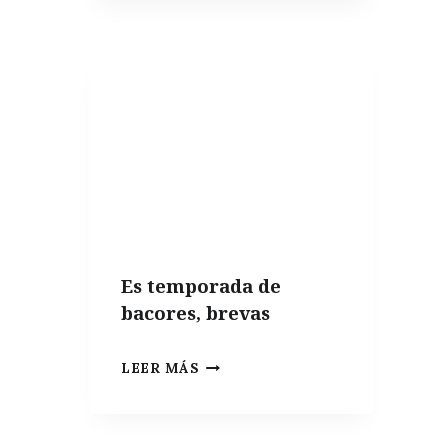
FREÍR,
LAS
MEJORES
VARIEDADES
PARA
HACER
PATATAS
FRITAS
PERFECTAS
Es temporada de
bacores, brevas
ES
LEER MÁS
TEMPORADA
DE