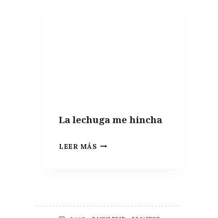
SEMANA
|
ESTUDIOS
Y
GUÍAS
SOBRE
MICROBIOTA
La lechuga me hincha
LA
LEER MÁS
LECHUGA
ME
HINCHA