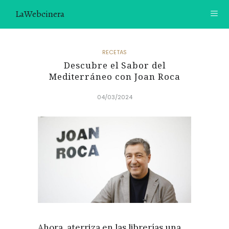
LaWebcinera
RECETAS
RECETAS
Descubre el Sabor del
VIDEORECETAS
Mediterráneo con Joan Roca
CONTACTO
04/03/2024
SOBRE MÍ
¿TE GUSTARÍA UNIRTE A NUESTRA AVENTURA GASTRON
ÓMICA?
ÚNETE A LA NEWSLETTER
RECOMENDACIONES
Ahora, aterriza en las librerías una