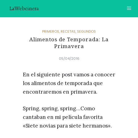
LaWebcinera
RECETAS
PRIMEROS
,
RECETAS
,
SEGUNDOS
Alimentos de Temporada: La
VIDEORECETAS
Primavera
CONTACTO
05/04/2016
SOBRE MÍ
En el siguiente post vamos a conocer
¿TE GUSTARÍA UNIRTE A NUESTRA AVENTURA GASTRON
los alimentos de temporada que
ÓMICA?
encontraremos en primavera.
ÚNETE A LA NEWSLETTER
Spring, spring, spring…Como
RECOMENDACIONES
cantaban en mi película favorita
«Siete novias para siete hermanos».