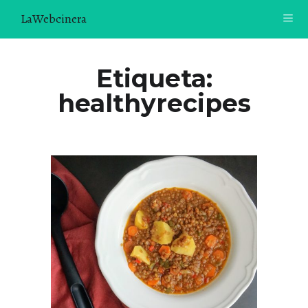
LaWebcinera
RECETAS
Etiqueta:
healthyrecipes
VIDEORECETAS
CONTACTO
SOBRE MÍ
¿TE GUSTARÍA UNIRTE A NUESTRA AVENTURA GASTRON
ÓMICA?
ÚNETE A LA NEWSLETTER
RECOMENDACIONES