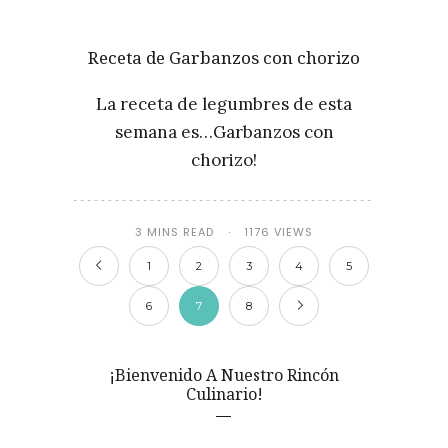
Receta de Garbanzos con chorizo
La receta de legumbres de esta
semana es…Garbanzos con
chorizo!
3 MINS READ
1176 VIEWS
1
2
3
4
5
6
7
8
¡Bienvenido A Nuestro Rincón
Culinario!