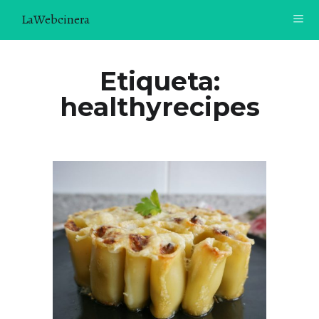
LaWebcinera
RECETAS
Etiqueta:
healthyrecipes
VIDEORECETAS
CONTACTO
SOBRE MÍ
¿TE GUSTARÍA UNIRTE A NUESTRA AVENTURA GASTRON
ÓMICA?
ÚNETE A LA NEWSLETTER
RECOMENDACIONES