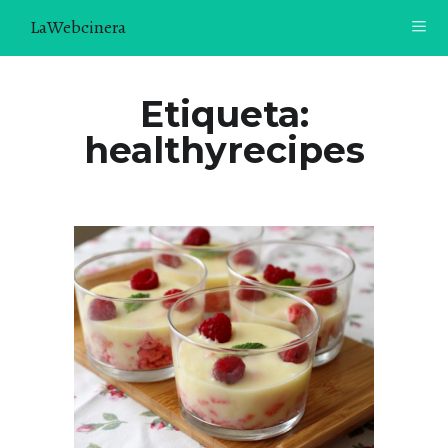
LaWebcinera
RECETAS
Etiqueta:
healthyrecipes
VIDEORECETAS
CONTACTO
SOBRE MÍ
¿TE GUSTARÍA UNIRTE A NUESTRA AVENTURA GASTRON
ÓMICA?
ÚNETE A LA NEWSLETTER
RECOMENDACIONES