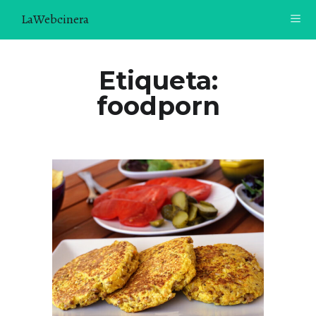
LaWebcinera
RECETAS
Etiqueta:
foodporn
VIDEORECETAS
CONTACTO
SOBRE MÍ
¿TE GUSTARÍA UNIRTE A NUESTRA AVENTURA GASTRON
ÓMICA?
ÚNETE A LA NEWSLETTER
RECOMENDACIONES