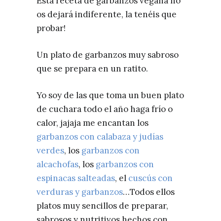
Esta receta de garbanzos vegana no
os dejará indiferente, la tenéis que
probar!
Un plato de garbanzos muy sabroso
que se prepara en un ratito.
Yo soy de las que toma un buen plato
de cuchara todo el año haga frío o
calor, jajaja me encantan los
garbanzos con calabaza y judías
verdes
, los
garbanzos con
alcachofas
, los
garbanzos con
espinacas salteadas
, el
cuscús con
verduras y garbanzos
…Todos ellos
platos muy sencillos de preparar,
sabrosos y nutritivos hechos con