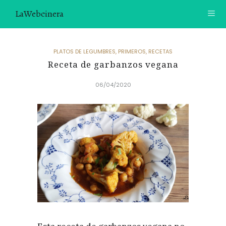
LaWebcinera
RECETAS
PLATOS DE LEGUMBRES
,
PRIMEROS
,
RECETAS
Receta de garbanzos vegana
VIDEORECETAS
06/04/2020
CONTACTO
SOBRE MÍ
¿TE GUSTARÍA UNIRTE A NUESTRA AVENTURA GASTRON
ÓMICA?
ÚNETE A LA NEWSLETTER
RECOMENDACIONES