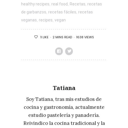
,
,
,
healthy recipes
real food
Recetas
recetas
,
,
de garbanzos
recetas fáciles
recetas
,
,
veganas
recipes
vegan
2 MINS READ
1638 VIEWS
1
LIKE
Tatiana
Soy Tatiana, tras mis estudios de
cocina y gastronomía, actualmente
estudio pastelería y panadería.
Reivindico la cocina tradicional y la