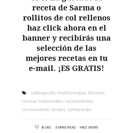
receta de Sarma o
rollitos de col rellenos
haz click ahora en el
banner y recibirás una
selección de las
mejores recetas en tu
e-mail. ¡ES GRATIS!
,
,
,
cabbagerolls
healthyrecipes
Recetas
,
,
recetas tradicionales
recetasfáciles
,
,
recetassanas
recipes
turkeyrecipe
3 MINS READ
1462 VIEWS
0
LIKE