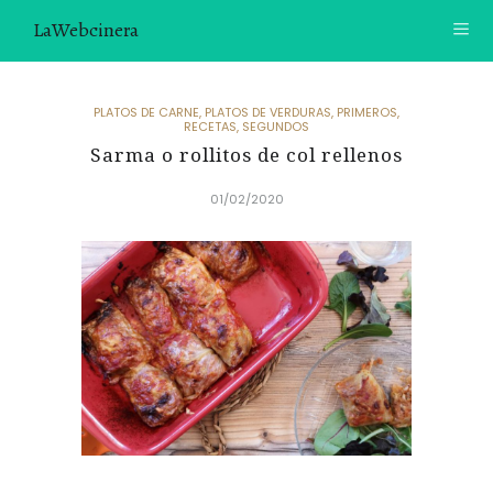
LaWebcinera
RECETAS
PLATOS DE CARNE
,
PLATOS DE VERDURAS
,
PRIMEROS
,
RECETAS
,
SEGUNDOS
VIDEORECETAS
Sarma o rollitos de col rellenos
01/02/2020
CONTACTO
SOBRE MÍ
¿TE GUSTARÍA UNIRTE A NUESTRA AVENTURA GASTRON
ÓMICA?
ÚNETE A LA NEWSLETTER
RECOMENDACIONES