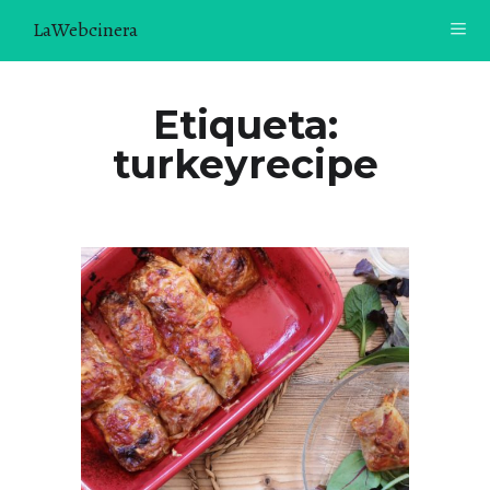
LaWebcinera
RECETAS
Etiqueta:
turkeyrecipe
VIDEORECETAS
CONTACTO
SOBRE MÍ
¿TE GUSTARÍA UNIRTE A NUESTRA AVENTURA GASTRON
ÓMICA?
ÚNETE A LA NEWSLETTER
RECOMENDACIONES