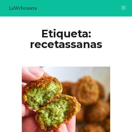
LaWebcinera
RECETAS
Etiqueta:
recetassanas
VIDEORECETAS
CONTACTO
SOBRE MÍ
¿TE GUSTARÍA UNIRTE A NUESTRA AVENTURA GASTRON
ÓMICA?
ÚNETE A LA NEWSLETTER
RECOMENDACIONES