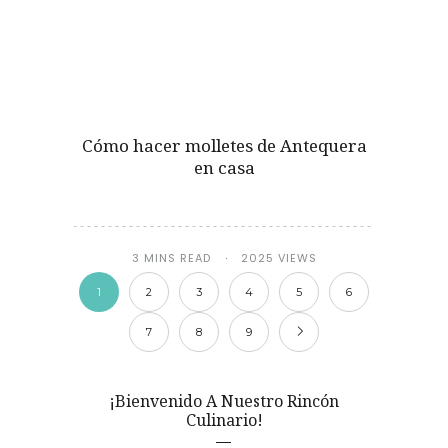
Cómo hacer molletes de Antequera
en casa
3 MINS READ
2025 VIEWS
1
2
3
4
5
6
7
8
9
¡Bienvenido A Nuestro Rincón
Culinario!