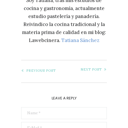
Soy Tatiana, tras mis estudios de
RUIZ
cocina y gastronomía, actualmente
estudio pastelería y panadería.
Reivindico la cocina tradicional y la
materia prima de calidad en mi blog:
Lawebcinera.
Tatiana Sánchez
NEXT POST
PREVIOUS POST
LEAVE A REPLY