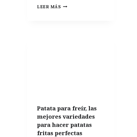
INDISPENSABLES
LEER MÁS
DE
COCINA:
10
COSAS
QUE
NO
PUEDEN
FALTAR
EN
UN
APARTAMENTO
Patata para freír, las
DE
mejores variedades
VERANO
para hacer patatas
fritas perfectas