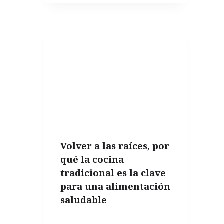
DE
LA
SEMANA:
“SPAIN
MY
WAY:
EAT,
DRINK,
AND
COOK
Volver a las raíces, por
LIKE
qué la cocina
A
tradicional es la clave
SPANIARD”
para una alimentación
saludable