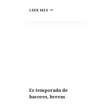
PATATA
LEER MÁS
PARA
FREÍR,
LAS
MEJORES
VARIEDADES
PARA
HACER
PATATAS
FRITAS
PERFECTAS
Es temporada de
bacores, brevas