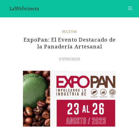
LaWebcinera
RECETAS
RECETAS
ExpoPan: El Evento Destacado de
VIDEORECETAS
la Panadería Artesanal
CONTACTO
27/06/2023
SOBRE MÍ
¿TE GUSTARÍA UNIRTE A NUESTRA AVENTURA GASTRON
ÓMICA?
ÚNETE A LA NEWSLETTER
RECOMENDACIONES