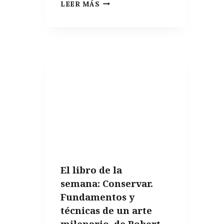
VOLVER
LEER MÁS
A
LAS
RAÍCES,
POR
QUÉ
LA
COCINA
TRADICIONAL
ES
LA
CLAVE
El libro de la
PARA
semana: Conservar.
UNA
Fundamentos y
ALIMENTACIÓN
técnicas de un arte
SALUDABLE
milenario, de Robert