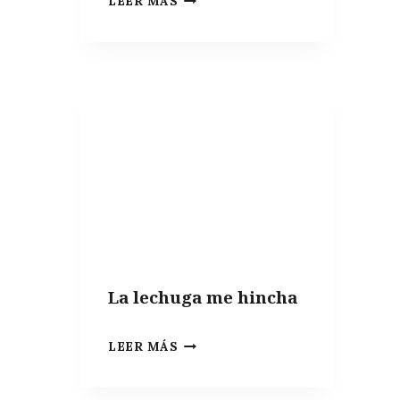
LEER MÁS
LIBRO
DE
LA
SEMANA
|
ESTUDIOS
Y
GUÍAS
SOBRE
MICROBIOTA
La lechuga me hincha
LA
LEER MÁS
LECHUGA
ME