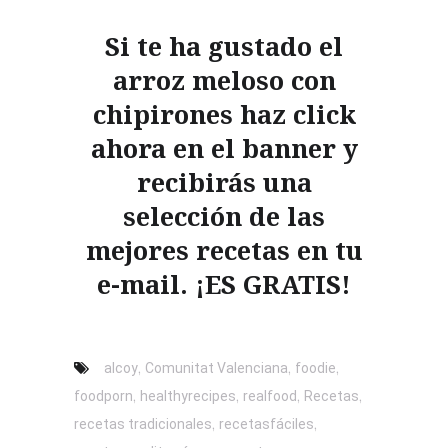
Si te ha gustado el
arroz meloso con
chipirones haz click
ahora en el banner y
recibirás una
selección de las
mejores recetas en tu
e-mail. ¡ES GRATIS!
,
,
,
alcoy
Comunitat Valenciana
foodie
,
,
,
,
foodporn
healthyrecipes
realfood
Recetas
,
,
recetas tradicionales
recetasfáciles