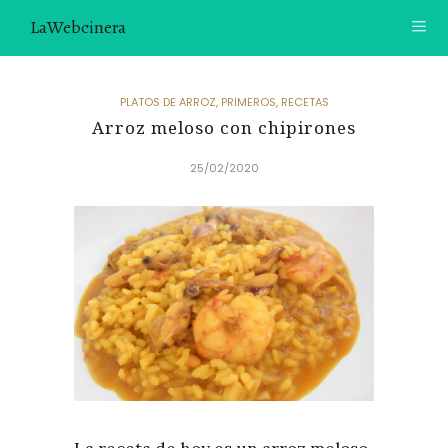
LaWebcinera
RECETAS
PLATOS DE ARROZ
,
PRIMEROS
,
RECETAS
Arroz meloso con chipirones
VIDEORECETAS
25/02/2020
CONTACTO
SOBRE MÍ
¿TE GUSTARÍA UNIRTE A NUESTRA AVENTURA GASTRON
ÓMICA?
ÚNETE A LA NEWSLETTER
RECOMENDACIONES