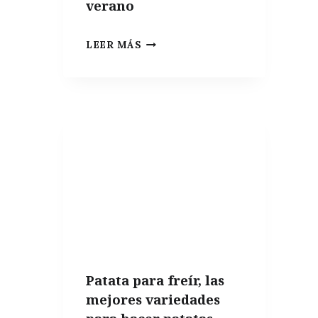
verano
INDISPENSABLES
LEER MÁS
DE
COCINA:
10
COSAS
QUE
NO
PUEDEN
FALTAR
EN
UN
APARTAMENTO
Patata para freír, las
DE
mejores variedades
VERANO