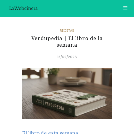
LaWebcinera
RECETAS
RECETAS
Verdupedia | El libro de la
VIDEORECETAS
semana
CONTACTO
18/02/2026
SOBRE MÍ
¿TE GUSTARÍA UNIRTE A NUESTRA AVENTURA GASTRON
ÓMICA?
ÚNETE A LA NEWSLETTER
RECOMENDACIONES
El libro de esta semana