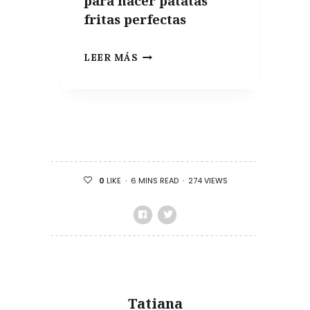
para hacer patatas
fritas perfectas
PATATA
LEER MÁS
PARA
FREÍR,
LAS
MEJORES
VARIEDADES
PARA
6 MINS READ
274 VIEWS
0
LIKE
HACER
PATATAS
FRITAS
PERFECTAS
Tatiana