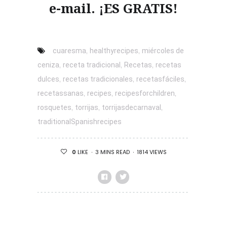
e-mail. ¡ES GRATIS!
,
,
cuaresma
healthyrecipes
miércoles de
,
,
,
ceniza
receta tradicional
Recetas
recetas
,
,
,
dulces
recetas tradicionales
recetasfáciles
,
,
,
recetassanas
recipes
recipesforchildren
,
,
,
rosquetes
torrijas
torrijasdecarnaval
traditionalSpanishrecipes
3 MINS READ
1814 VIEWS
0
LIKE