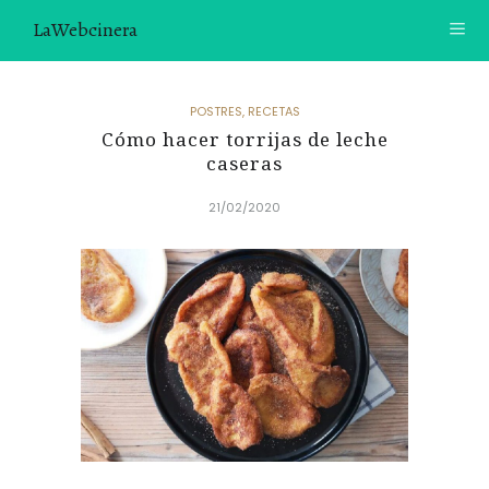
LaWebcinera
RECETAS
POSTRES
,
RECETAS
Cómo hacer torrijas de leche
VIDEORECETAS
caseras
CONTACTO
21/02/2020
SOBRE MÍ
¿TE GUSTARÍA UNIRTE A NUESTRA AVENTURA GASTRON
ÓMICA?
ÚNETE A LA NEWSLETTER
RECOMENDACIONES