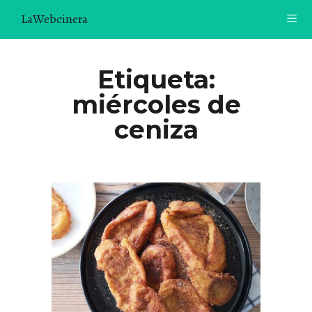
LaWebcinera
RECETAS
Etiqueta:
miércoles de
VIDEORECETAS
ceniza
CONTACTO
SOBRE MÍ
¿TE GUSTARÍA UNIRTE A NUESTRA AVENTURA GASTRON
ÓMICA?
ÚNETE A LA NEWSLETTER
RECOMENDACIONES