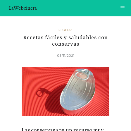
LaWebcinera
RECETAS
RECETAS
Recetas fáciles y saludables con
VIDEORECETAS
conservas
CONTACTO
03/11/2021
SOBRE MÍ
¿TE GUSTARÍA UNIRTE A NUESTRA AVENTURA GASTRON
ÓMICA?
ÚNETE A LA NEWSLETTER
RECOMENDACIONES
Las conservas son un recurso muy