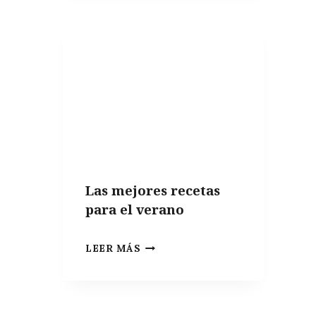
DEL
FALAFEL
Y
SUS
INCREÍBLES
VARIANTES
Las mejores recetas
para el verano
LAS
LEER MÁS
MEJORES
RECETAS
PARA