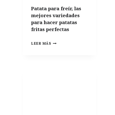
APARTAMENTO
Patata para freír, las
DE
mejores variedades
VERANO
para hacer patatas
fritas perfectas
PATATA
LEER MÁS
PARA
FREÍR,
LAS
MEJORES
VARIEDADES
PARA
HACER
PATATAS
FRITAS
PERFECTAS