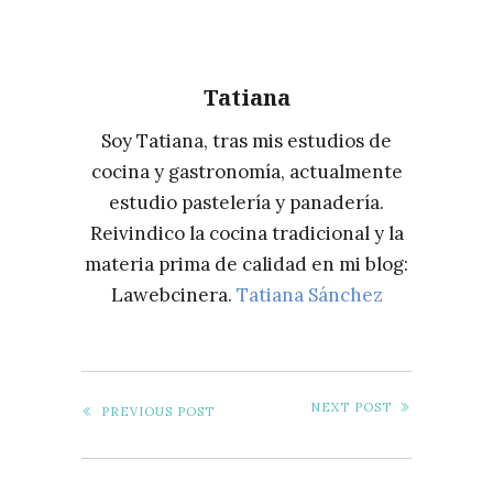
UN
ARTE
MILENARIO,
Tatiana
DE
ROBERT
Soy Tatiana, tras mis estudios de
RUIZ
cocina y gastronomía, actualmente
estudio pastelería y panadería.
Reivindico la cocina tradicional y la
materia prima de calidad en mi blog:
Lawebcinera.
Tatiana Sánchez
NEXT POST
PREVIOUS POST