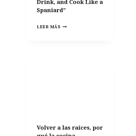
Drink, and Cook Like a
Spaniard”
EL
LEER MÁS
LIBRO
DE
LA
SEMANA:
“SPAIN
MY
WAY:
EAT,
DRINK,
AND
COOK
Volver a las raíces, por
LIKE
qué la cocina