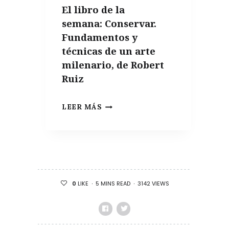
El libro de la
PARA
semana: Conservar.
UNA
Fundamentos y
ALIMENTACIÓN
técnicas de un arte
SALUDABLE
milenario, de Robert
Ruiz
EL
LEER MÁS
LIBRO
DE
LA
SEMANA: CONSERVAR.
FUNDAMENTOS
5 MINS READ
3142 VIEWS
0
LIKE
Y
TÉCNICAS
DE