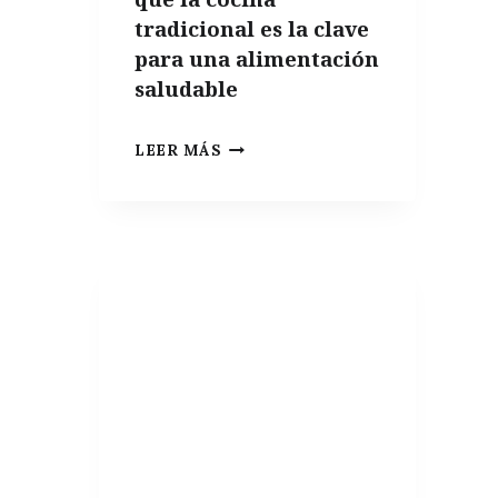
A
tradicional es la clave
SPANIARD”
para una alimentación
saludable
VOLVER
LEER MÁS
A
LAS
RAÍCES,
POR
QUÉ
LA
COCINA
TRADICIONAL
ES
LA
CLAVE