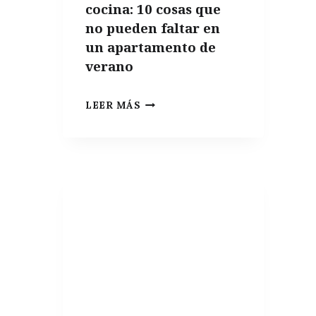
cocina: 10 cosas que
no pueden faltar en
un apartamento de
verano
INDISPENSABLES
LEER MÁS
DE
COCINA:
10
COSAS
QUE
NO
PUEDEN
FALTAR
EN
UN