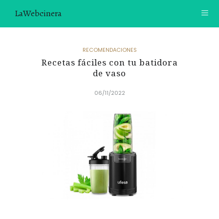
LaWebcinera
RECETAS
RECOMENDACIONES
Recetas fáciles con tu batidora
VIDEORECETAS
de vaso
CONTACTO
06/11/2022
SOBRE MÍ
¿TE GUSTARÍA UNIRTE A NUESTRA AVENTURA GASTRON
ÓMICA?
ÚNETE A LA NEWSLETTER
RECOMENDACIONES