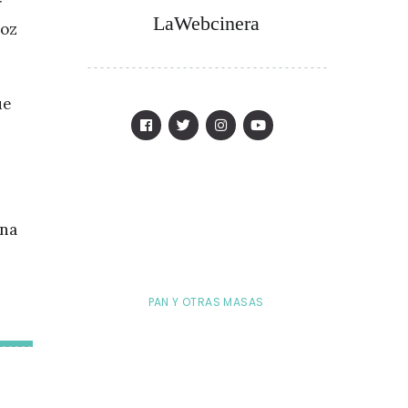
r
LaWebcinera
roz
ue
ena
PAN Y OTRAS MASAS