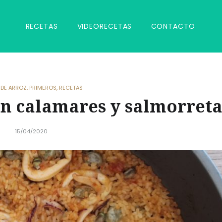
RECETAS
VIDEORECETAS
CONTACTO
 DE ARROZ
,
PRIMEROS
,
RECETAS
on calamares y salmorret
15/04/2020