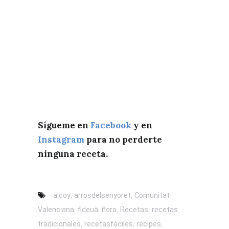
Sígueme en
Facebook
y en
Instagram
para no perderte
ninguna receta.
,
,
alcoy
arrosdelsenyoret
Comunitat
,
,
,
,
Valenciana
fideuà
ñora
Recetas
recetas
,
,
,
tradicionales
recetasfáciles
recipes