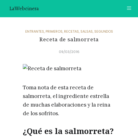
LaWebcinera
RECETAS
ENTRANTES
,
PRIMEROS
,
RECETAS
,
SALSAS
,
SEGUNDOS
Receta de salmorreta
VIDEORECETAS
09/03/2016
CONTACTO
SOBRE MÍ
¿TE GUSTARÍA UNIRTE A NUESTRA AVENTURA GASTRON
Toma nota de esta receta de
ÓMICA?
salmorreta, el ingrediente estrella
ÚNETE A LA NEWSLETTER
de muchas elaboraciones y la reina
RECOMENDACIONES
de los sofritos.
¿Qué es la salmorreta?