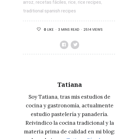
,
,
,
,
arroz
recetas fáciles
rice
rice recipes
traditional spanish recipes
3 MINS READ
2514 VIEWS
0
LIKE
Tatiana
Soy Tatiana, tras mis estudios de
cocina y gastronomía, actualmente
estudio pastelería y panadería.
Reivindico la cocina tradicional y la
materia prima de calidad en mi blog: