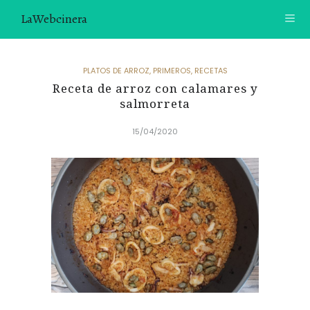
LaWebcinera
RECETAS
PLATOS DE ARROZ
,
PRIMEROS
,
RECETAS
Receta de arroz con calamares y
VIDEORECETAS
salmorreta
CONTACTO
15/04/2020
SOBRE MÍ
¿TE GUSTARÍA UNIRTE A NUESTRA AVENTURA GASTRON
ÓMICA?
ÚNETE A LA NEWSLETTER
RECOMENDACIONES