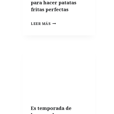
para hacer patatas
fritas perfectas
PATATA
LEER MÁS
PARA
FREÍR,
LAS
MEJORES
VARIEDADES
PARA
HACER
PATATAS
FRITAS
PERFECTAS
Es temporada de