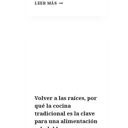
EL
LEER MÁS
LIBRO
DE
LA
SEMANA:
“SPAIN
MY
WAY:
EAT,
DRINK,
AND
COOK
Volver a las raíces, por
LIKE
qué la cocina
A
tradicional es la clave
SPANIARD”
para una alimentación