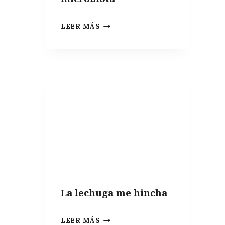
EL
LEER MÁS
LIBRO
DE
LA
SEMANA
|
ESTUDIOS
Y
GUÍAS
SOBRE
MICROBIOTA
La lechuga me hincha
LA
LEER MÁS