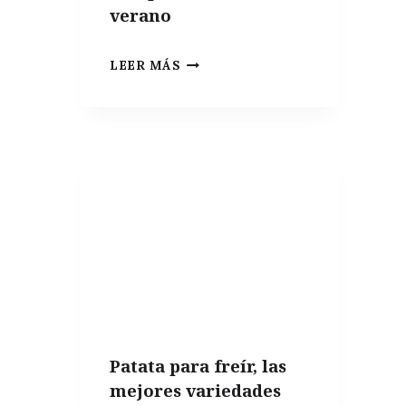
verano
INDISPENSABLES
LEER MÁS
DE
COCINA:
10
COSAS
QUE
NO
PUEDEN
FALTAR
EN
UN
APARTAMENTO
Patata para freír, las
DE
mejores variedades
VERANO