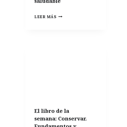
saludable
VOLVER
LEER MÁS
A
LAS
RAÍCES,
POR
QUÉ
LA
COCINA
TRADICIONAL
ES
LA
CLAVE
El libro de la
PARA
semana: Conservar.
UNA
Fundamentos y