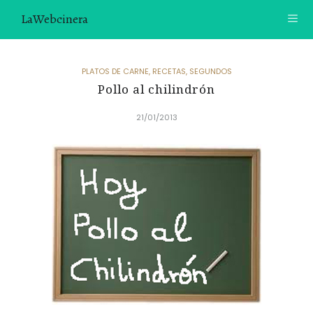
LaWebcinera
RECETAS
PLATOS DE CARNE
,
RECETAS
,
SEGUNDOS
Pollo al chilindrón
VIDEORECETAS
21/01/2013
CONTACTO
SOBRE MÍ
¿TE GUSTARÍA UNIRTE A NUESTRA AVENTURA GASTRON
ÓMICA?
ÚNETE A LA NEWSLETTER
RECOMENDACIONES