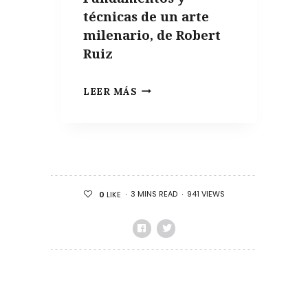
ALIMENTACIÓN
técnicas de un arte
SALUDABLE
milenario, de Robert
Ruiz
EL
LEER MÁS
LIBRO
DE
LA
SEMANA: CONSERVAR.
FUNDAMENTOS
3 MINS READ
941 VIEWS
0
LIKE
Y
TÉCNICAS
DE
UN
ARTE
MILENARIO,