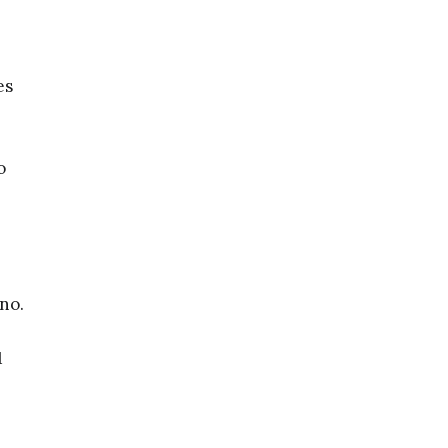
es
o
no.
1