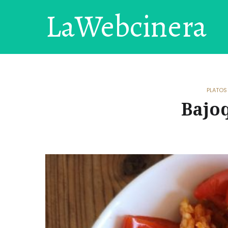
LaWebcinera
PLATOS
Bajoq