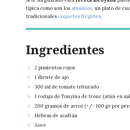
Si te ha gustado esta
receta alcoyana
puede
típica como son los
abisinios
, un plato de c
tradicionales
coquetes fregides
.
Ingredientes
2 pimientos rojos
1 diente de ajo
300 ml de tomate triturado
1 rodaja de Tonyina de tronc (atún en sal
200 gramos de arroz (+/- 100 gr por per
Hebras de azafrán
Aove