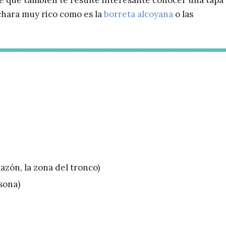
 que también te resulte interesante conocer una tapa
uchara muy rico como es la
borreta alcoyana
o las
azón, la zona del tronco)
sona)