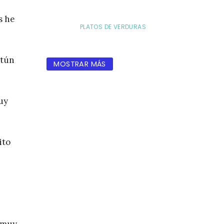
s he
PLATOS DE VERDURAS
atún
MOSTRAR MÁS
uy
ito