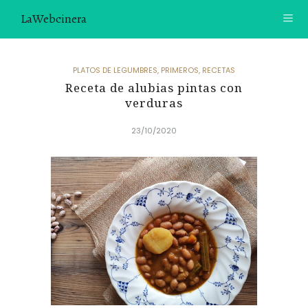
LaWebcinera
RECETAS
PLATOS DE LEGUMBRES
,
PRIMEROS
,
RECETAS
Receta de alubias pintas con
VIDEORECETAS
verduras
CONTACTO
23/10/2020
SOBRE MÍ
¿TE GUSTARÍA UNIRTE A NUESTRA AVENTURA GASTRON
ÓMICA?
ÚNETE A LA NEWSLETTER
RECOMENDACIONES