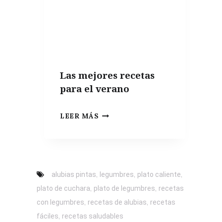
INCREÍBLES
VARIANTES
Las mejores recetas
para el verano
LAS
LEER MÁS
MEJORES
RECETAS
PARA
EL
,
,
,
alubias pintas
legumbres
plato caliente
VERANO
,
,
plato de cuchara
plato de legumbres
recetas
,
,
con legumbres
recetas de alubias
recetas
,
fáciles
recetas saludables