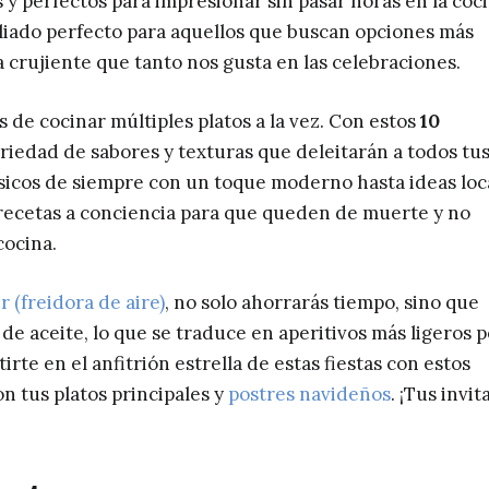
s y perfectos para impresionar sin pasar horas en la coci
aliado perfecto para aquellos que buscan opciones más
a crujiente que tanto nos gusta en las celebraciones.
 de cocinar múltiples platos a la vez. Con estos
10
ariedad de sabores y texturas que deleitarán a todos tu
sicos de siempre con un toque moderno hasta ideas loc
 recetas a conciencia para que queden de muerte y no
cocina.
er
(freidora de aire)
, no solo ahorrarás tiempo, sino que
de aceite, lo que se traduce en aperitivos más ligeros 
rte en el anfitrión estrella de estas fiestas con estos
n tus platos principales y
postres navideños
. ¡Tus invi