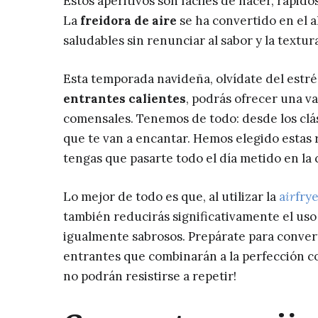
Estos aperitivos son fáciles de hacer, rápido
La
freidora de aire
se ha convertido en el 
saludables sin renunciar al sabor y la textur
Esta temporada navideña, olvídate del estrés
entrantes calientes
, podrás ofrecer una v
comensales. Tenemos de todo: desde los clá
que te van a encantar. Hemos elegido estas
tengas que pasarte todo el día metido en la 
Lo mejor de todo es que, al utilizar la
a
ir
f
ry
también reducirás significativamente el uso 
igualmente sabrosos. Prepárate para converti
entrantes que combinarán a la perfección co
no podrán resistirse a repetir!