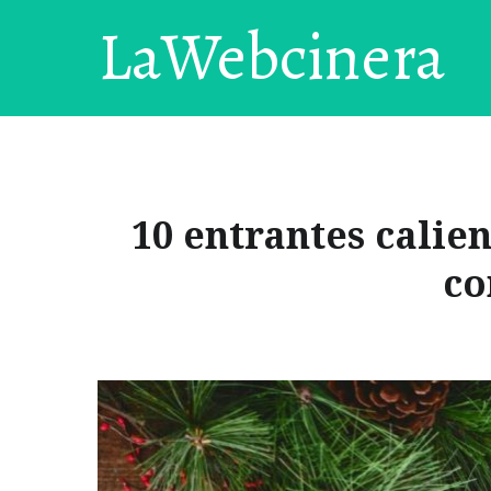
LaWebcinera
10 entrantes calie
co