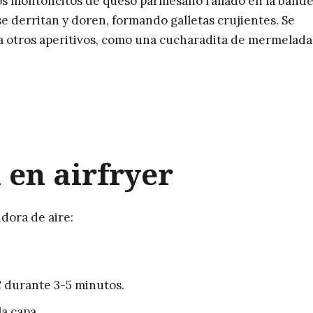
ños montoncitos de queso parmesano rallado en la bande
se derritan y doren, formando galletas crujientes. Se
ra otros aperitivos, como una cucharadita de mermelada
 en airfryer
dora de aire:
C durante 3-5 minutos.
la capa.