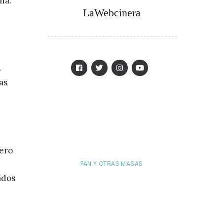
na.
LaWebcinera
s
as
pero
PAN Y OTRAS MASAS
tados