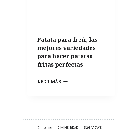
FALTAR
EN
UN
APARTAMENTO
Patata para freír, las
DE
mejores variedades
VERANO
para hacer patatas
fritas perfectas
PATATA
LEER MÁS
PARA
FREÍR,
LAS
MEJORES
VARIEDADES
7 MINS READ
1526 VIEWS
0
LIKE
PARA