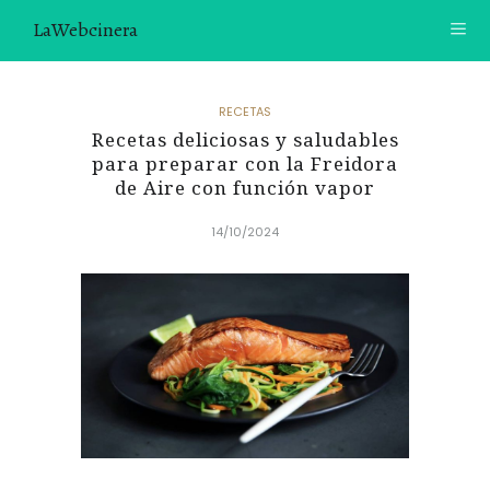
LaWebcinera
RECETAS
RECETAS
Recetas deliciosas y saludables
VIDEORECETAS
para preparar con la Freidora
de Aire con función vapor
CONTACTO
14/10/2024
SOBRE MÍ
¿TE GUSTARÍA UNIRTE A NUESTRA AVENTURA GASTRON
ÓMICA?
ÚNETE A LA NEWSLETTER
RECOMENDACIONES