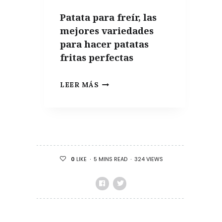
APARTAMENTO
Patata para freír, las
DE
mejores variedades
VERANO
para hacer patatas
fritas perfectas
PATATA
LEER MÁS
PARA
FREÍR,
LAS
MEJORES
VARIEDADES
5 MINS READ
324 VIEWS
0
LIKE
PARA
HACER
PATATAS
FRITAS