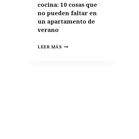
cocina: 10 cosas que
no pueden faltar en
un apartamento de
verano
INDISPENSABLES
LEER MÁS
DE
COCINA:
10
COSAS
QUE
NO
PUEDEN
FALTAR
EN
UN