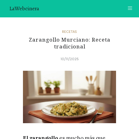
LaWebcinera
RECETAS
RECETAS
Zarangollo Murciano: Receta
VIDEORECETAS
tradicional
CONTACTO
10/11/2025
SOBRE MÍ
¿TE GUSTARÍA UNIRTE A NUESTRA AVENTURA GASTRON
ÓMICA?
ÚNETE A LA NEWSLETTER
RECOMENDACIONES
El zarangollo
es mucho más que