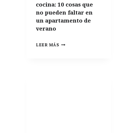
cocina: 10 cosas que
no pueden faltar en
un apartamento de
verano
INDISPENSABLES
LEER MÁS
DE
COCINA:
10
COSAS
QUE
NO
PUEDEN
FALTAR
EN
UN