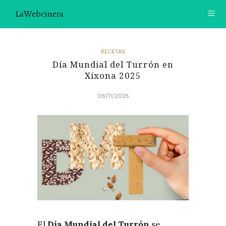
LaWebcinera
RECETAS
RECETAS
Día Mundial del Turrón en
VIDEORECETAS
Xixona 2025
CONTACTO
06/11/2025
SOBRE MÍ
¿TE GUSTARÍA UNIRTE A NUESTRA AVENTURA GASTRON
ÓMICA?
ÚNETE A LA NEWSLETTER
RECOMENDACIONES
El
Día Mundial del Turrón
se