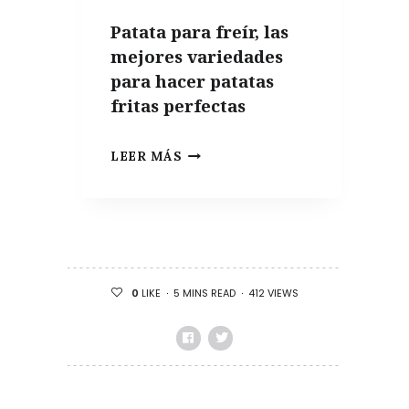
APARTAMENTO
Patata para freír, las
DE
mejores variedades
VERANO
para hacer patatas
fritas perfectas
PATATA
LEER MÁS
PARA
FREÍR,
LAS
MEJORES
VARIEDADES
5 MINS READ
412 VIEWS
0
LIKE
PARA
HACER
PATATAS
FRITAS