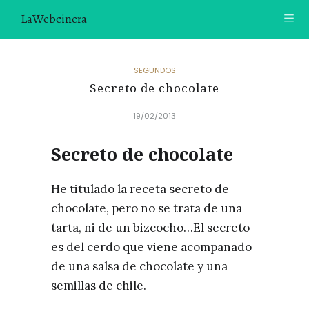
LaWebcinera
RECETAS
SEGUNDOS
Secreto de chocolate
VIDEORECETAS
19/02/2013
CONTACTO
Secreto de chocolate
SOBRE MÍ
¿TE GUSTARÍA UNIRTE A NUESTRA AVENTURA GASTRON
He titulado la receta secreto de
ÓMICA?
chocolate, pero no se trata de una
ÚNETE A LA NEWSLETTER
tarta, ni de un bizcocho…El secreto
es del cerdo que viene acompañado
RECOMENDACIONES
de una salsa de chocolate y una
semillas de chile.