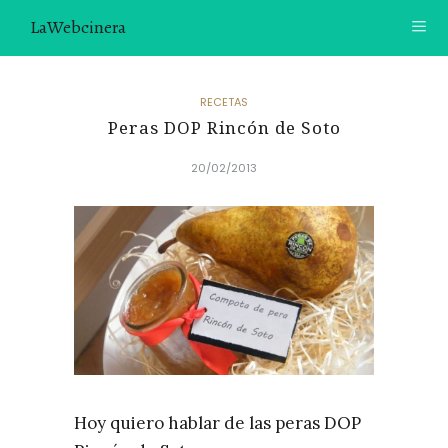
LaWebcinera
RECETAS
RECETAS
Peras DOP Rincón de Soto
VIDEORECETAS
20/02/2013
CONTACTO
SOBRE MÍ
¿TE GUSTARÍA UNIRTE A NUESTRA AVENTURA GASTRON
ÓMICA?
ÚNETE A LA NEWSLETTER
RECOMENDACIONES
Hoy quiero hablar de las peras DOP