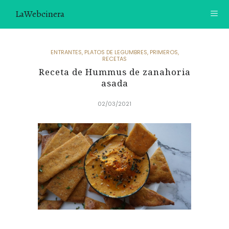
LaWebcinera
RECETAS
ENTRANTES
,
PLATOS DE LEGUMBRES
,
PRIMEROS
,
RECETAS
VIDEORECETAS
Receta de Hummus de zanahoria
asada
CONTACTO
02/03/2021
SOBRE MÍ
¿TE GUSTARÍA UNIRTE A NUESTRA AVENTURA GASTRON
ÓMICA?
ÚNETE A LA NEWSLETTER
RECOMENDACIONES