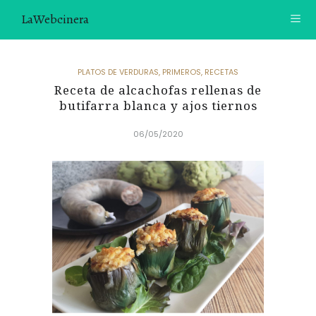
LaWebcinera
RECETAS
PLATOS DE VERDURAS
,
PRIMEROS
,
RECETAS
Receta de alcachofas rellenas de
VIDEORECETAS
butifarra blanca y ajos tiernos
CONTACTO
06/05/2020
SOBRE MÍ
¿TE GUSTARÍA UNIRTE A NUESTRA AVENTURA GASTRON
ÓMICA?
ÚNETE A LA NEWSLETTER
RECOMENDACIONES