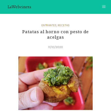
LaWebcinera
RECETAS
ENTRANTES
,
RECETAS
Patatas al horno con pesto de
VIDEORECETAS
acelgas
CONTACTO
11/10/2020
SOBRE MÍ
¿TE GUSTARÍA UNIRTE A NUESTRA AVENTURA GASTRON
ÓMICA?
ÚNETE A LA NEWSLETTER
RECOMENDACIONES