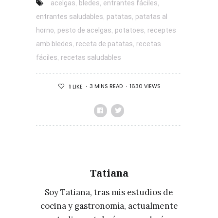
,
,
,
acelgas
bledes
entrantes fáciles
,
,
entrantes saludables
patatas
patatas al
,
,
,
horno
pesto de acelgas
potatoes
receptes
,
,
amb bledes
receta de patatas
recetas
,
fáciles
recetas saludables
3 MINS READ
1630 VIEWS
1
LIKE
Tatiana
Soy Tatiana, tras mis estudios de
cocina y gastronomía, actualmente