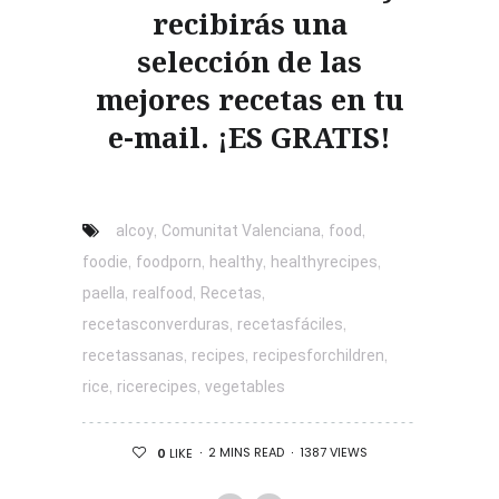
recibirás una
selección de las
mejores recetas en tu
e-mail. ¡ES GRATIS!
,
,
,
alcoy
Comunitat Valenciana
food
,
,
,
,
foodie
foodporn
healthy
healthyrecipes
,
,
,
paella
realfood
Recetas
,
,
recetasconverduras
recetasfáciles
,
,
,
recetassanas
recipes
recipesforchildren
,
,
rice
ricerecipes
vegetables
2 MINS READ
1387 VIEWS
0
LIKE