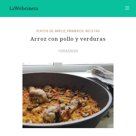
LaWebcinera
RECETAS
PLATOS DE ARROZ
,
PRIMEROS
,
RECETAS
Arroz con pollo y verduras
VIDEORECETAS
17/03/2020
CONTACTO
SOBRE MÍ
¿TE GUSTARÍA UNIRTE A NUESTRA AVENTURA GASTRON
ÓMICA?
ÚNETE A LA NEWSLETTER
RECOMENDACIONES