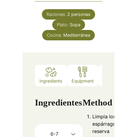
Raciones:
2
personas
Plato:
Sopa
Cocina:
Mediterránea
Ingredients
Equipment
Method
Not
Ingredientes
Method
Limpia los
espárragos,
reserva
6-7