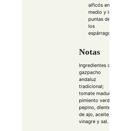
alficós en
medio y las
puntas de
los
espárragos.
Notas
Ingredientes del
gazpacho
andaluz
tradicional;
tomate maduro,
pimiento verde,
pepino, diente
de ajo, aceite,
vinagre y sal.