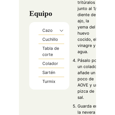
tritúralos
junto al 1/2
Equipo
diente de
ajo, la
yema del
Cazo
huevo
cocido, el
Cuchillo
vinagre y el
Tabla de
agua.
corte
Pásalo por
Colador
un colador,
Sartén
añade un
poco de
Turmix
AOVE y una
pizca de
sal.
Guarda en
la nevera