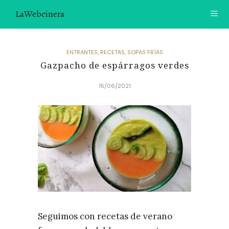
LaWebcinera
RECETAS
ENTRANTES
,
RECETAS
,
SOPAS FRÍAS
Gazpacho de espárragos verdes
VIDEORECETAS
15/06/2021
CONTACTO
SOBRE MÍ
¿TE GUSTARÍA UNIRTE A NUESTRA AVENTURA GASTRON
ÓMICA?
ÚNETE A LA NEWSLETTER
RECOMENDACIONES
Seguimos con recetas de verano