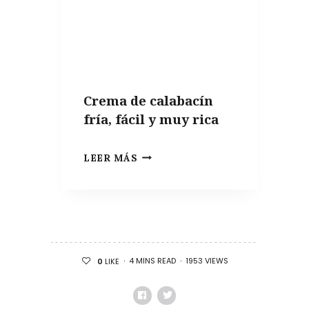
Crema de calabacín
fría, fácil y muy rica
CREMA
LEER MÁS
DE
CALABACÍN
FRÍA,
FÁCIL
Y
4 MINS READ
1953 VIEWS
0
LIKE
MUY
RICA