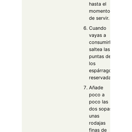
hasta el
momento
de servir.
Cuando
vayas a
consumirlo,
saltea las
puntas de
los
espárragos
reservadas.
Añade
poco a
poco las
dos sopas,
unas
rodajas
finas de