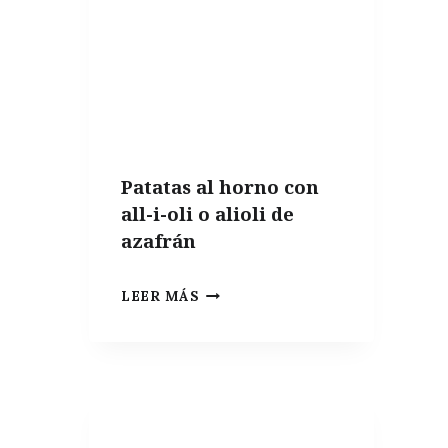
Patatas al horno con
all-i-oli o alioli de
azafrán
PATATAS
LEER MÁS
AL
HORNO
CON
ALL-
I-