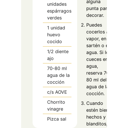
alguna
unidades
punta para
espárragos
decorar.
verdes
Puedes
1
unidad
cocerlos al
huevo
vapor, en
cocido
sartén o en
1/2
diente
agua. Si los
ajo
cueces en
agua,
70-80
ml
reserva 70-
agua de la
80 ml del
cocción
agua de la
c/s
AOVE
cocción.
Chorrito
Cuando
vinagre
estén bien
hechos y
Pizca
sal
blanditos,