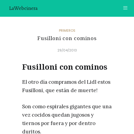
LaWebcinera
RECETAS
PRIMEROS
Fusilloni con cominos
VIDEORECETAS
29/04/2013
CONTACTO
Fusilloni con cominos
SOBRE MÍ
¿TE GUSTARÍA UNIRTE A NUESTRA AVENTURA GASTRON
El otro día compramos del Lidl estos
ÓMICA?
Fusilloni, que están de muerte!
ÚNETE A LA NEWSLETTER
Son como espirales gigantes que una
RECOMENDACIONES
vez cocidos quedan jugosos y
tiernos por fuera y por dentro
duritos.