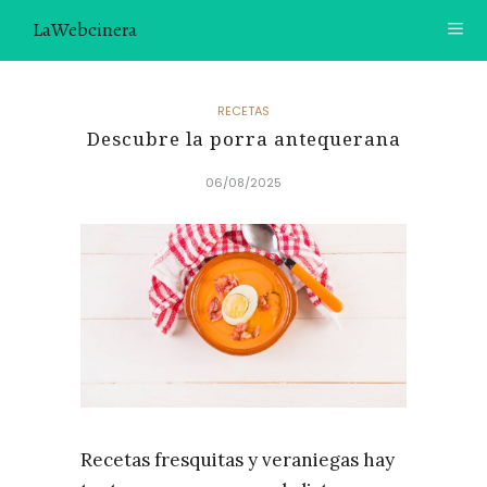
LaWebcinera
RECETAS
RECETAS
Descubre la porra antequerana
VIDEORECETAS
06/08/2025
CONTACTO
SOBRE MÍ
¿TE GUSTARÍA UNIRTE A NUESTRA AVENTURA GASTRON
ÓMICA?
ÚNETE A LA NEWSLETTER
RECOMENDACIONES
Recetas fresquitas y veraniegas hay