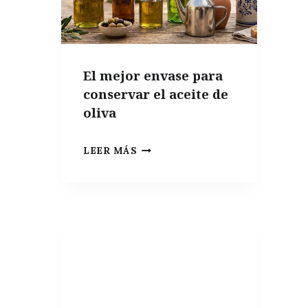
El mejor envase para
conservar el aceite de
oliva
EL
LEER MÁS
MEJOR
ENVASE
PARA
CONSERVAR
EL
ACEITE
DE
OLIVA