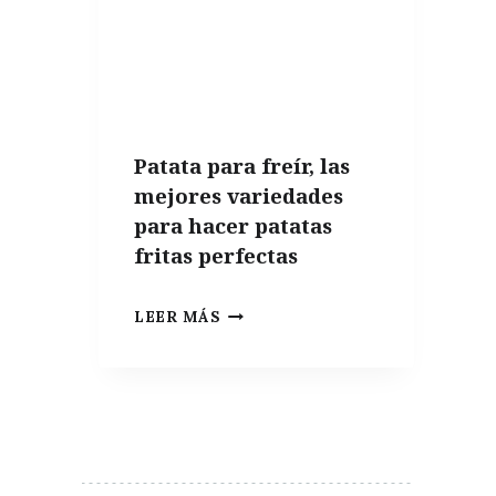
PUEDEN
FALTAR
EN
UN
APARTAMENTO
Patata para freír, las
DE
mejores variedades
VERANO
para hacer patatas
fritas perfectas
PATATA
LEER MÁS
PARA
FREÍR,
LAS
MEJORES
VARIEDADES