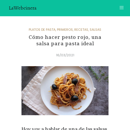
LaWebcinera
RECETAS
PLATOS DE PASTA
,
PRIMEROS
,
RECETAS
,
SALSAS
Cómo hacer pesto rojo, una
VIDEORECETAS
salsa para pasta ideal
CONTACTO
16/03/2021
SOBRE MÍ
¿TE GUSTARÍA UNIRTE A NUESTRA AVENTURA GASTRON
ÓMICA?
ÚNETE A LA NEWSLETTER
RECOMENDACIONES
Hoy voy a hablar de una de las salsas