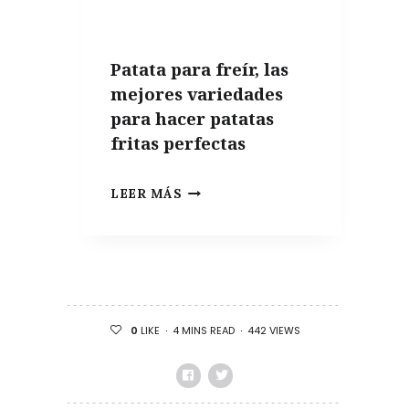
UN
APARTAMENTO
Patata para freír, las
DE
mejores variedades
VERANO
para hacer patatas
fritas perfectas
PATATA
LEER MÁS
PARA
FREÍR,
LAS
MEJORES
VARIEDADES
4 MINS READ
442 VIEWS
0
LIKE
PARA
HACER
PATATAS