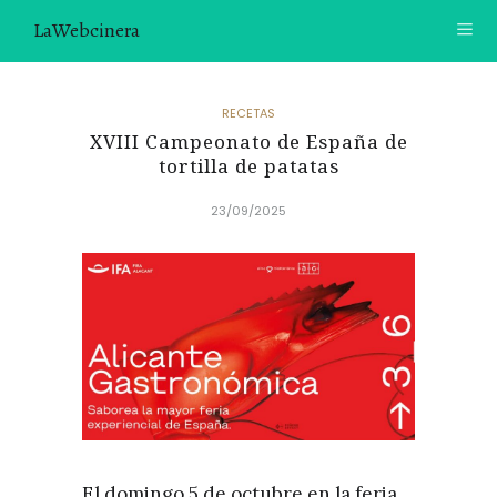
LaWebcinera
RECETAS
RECETAS
XVIII Campeonato de España de
VIDEORECETAS
tortilla de patatas
CONTACTO
23/09/2025
SOBRE MÍ
¿TE GUSTARÍA UNIRTE A NUESTRA AVENTURA GASTRON
ÓMICA?
ÚNETE A LA NEWSLETTER
RECOMENDACIONES
El domingo 5 de octubre en la feria