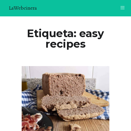
LaWebcinera
RECETAS
Etiqueta:
easy
recipes
VIDEORECETAS
CONTACTO
SOBRE MÍ
¿TE GUSTARÍA UNIRTE A NUESTRA AVENTURA GASTRON
ÓMICA?
ÚNETE A LA NEWSLETTER
RECOMENDACIONES