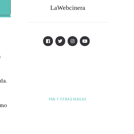
LaWebcinera
a
da.
PAN Y OTRAS MASAS
ómo