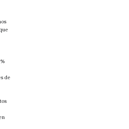
nos
 que
0%
es de
tos
 en