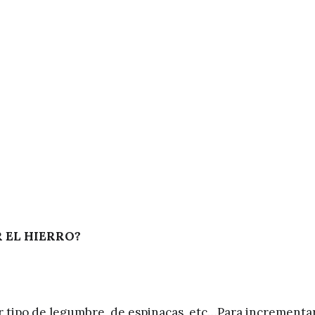
 EL HIERRO?
r tipo de legumbre, de espinacas, etc…Para incrementar