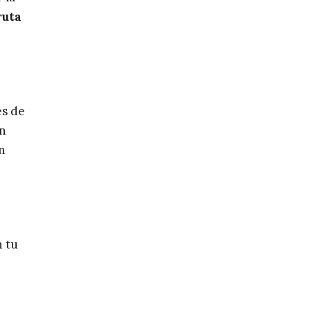
ruta
es de
en
n
n tu