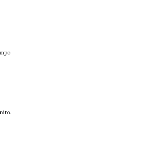
iempo
nito.