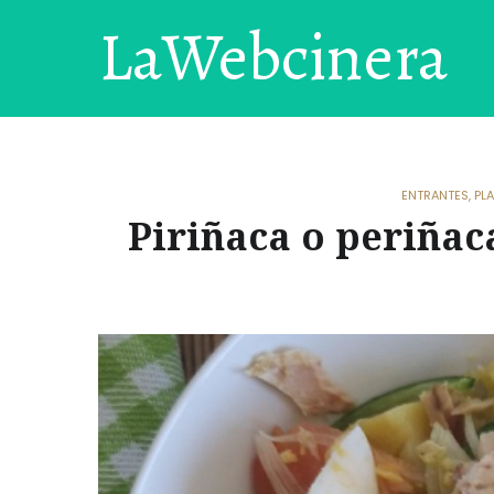
LaWebcinera
ENTRANTES
,
PL
Piriñaca o periñaca