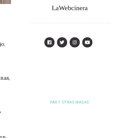
LaWebcinera
jo,
inas,
PAN Y OTRAS MASAS
o
 en