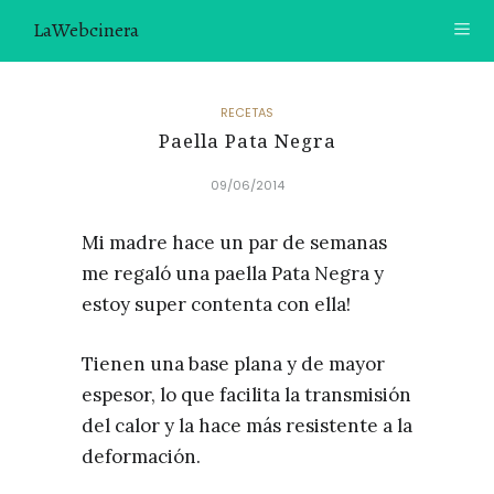
LaWebcinera
RECETAS
RECETAS
Paella Pata Negra
VIDEORECETAS
09/06/2014
CONTACTO
Mi madre hace un par de semanas
SOBRE MÍ
me regaló una paella Pata Negra y
¿TE GUSTARÍA UNIRTE A NUESTRA AVENTURA GASTRON
estoy super contenta con ella!
ÓMICA?
ÚNETE A LA NEWSLETTER
Tienen una base plana y de mayor
espesor, lo que facilita la transmisión
RECOMENDACIONES
del calor y la hace más resistente a la
deformación.