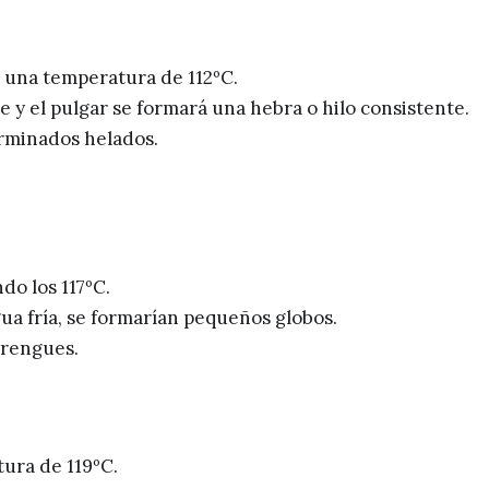
 una temperatura de 112ºC.
y el pulgar se formará una hebra o hilo consistente.
rminados helados.
do los 117ºC.
ua fría, se formarían pequeños globos.
erengues.
tura de 119ºC.