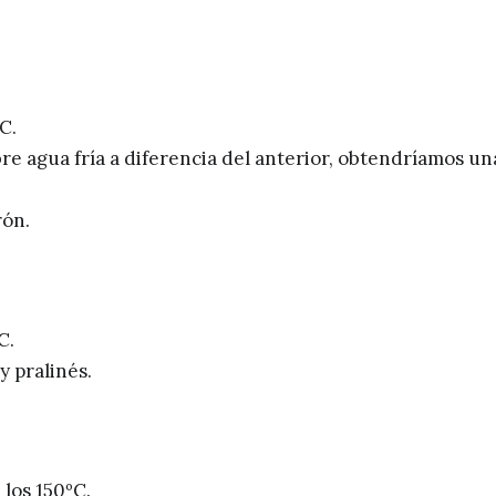
C.
re agua fría a diferencia del anterior, obtendríamos un
rón.
C.
y pralinés.
 los 150ºC.