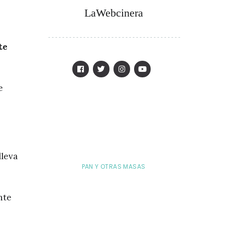
LaWebcinera
te
e
lleva
PAN Y OTRAS MASAS
nte