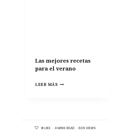
Y
SUS
INCREÍBLES
VARIANTES
Las mejores recetas
para el verano
LAS
LEER MÁS
MEJORES
RECETAS
PARA
EL
VERANO
4 MINS READ
609 VIEWS
0
LIKE