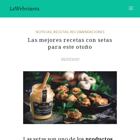
LaWebcinera
RECETAS
NOTICIAS
,
RECETAS
,
RECOMENDACIONES
Las mejores recetas con setas
VIDEORECETAS
para este otoño
CONTACTO
26/11/2021
SOBRE MÍ
¿TE GUSTARÍA UNIRTE A NUESTRA AVENTURA GASTRON
ÓMICA?
ÚNETE A LA NEWSLETTER
RECOMENDACIONES
Las setas son uno de los
productos