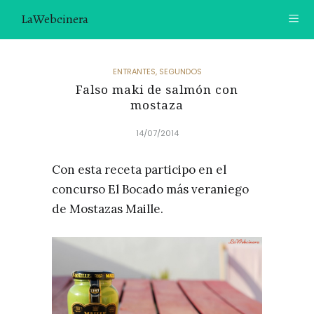
LaWebcinera
RECETAS
ENTRANTES
,
SEGUNDOS
Falso maki de salmón con
VIDEORECETAS
mostaza
CONTACTO
14/07/2014
SOBRE MÍ
Con esta receta participo en el
¿TE GUSTARÍA UNIRTE A NUESTRA AVENTURA GASTRON
concurso El Bocado más veraniego
ÓMICA?
de Mostazas Maille.
ÚNETE A LA NEWSLETTER
RECOMENDACIONES